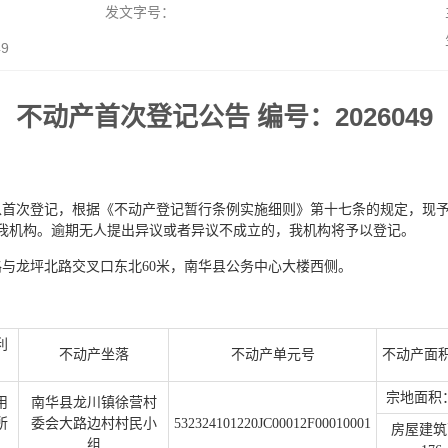
发文字号：
9
不动产首次登记公告 编号：2026049
以首次登记，根据《不动产登记暂行条例实施细则》第十七条的规定，现
送达我机构。逾期无人提出异议或者异议不成立的，我机构将予以登记。
与龙坪北路交叉口东北60米，南华县公务中心大楼西侧。
利
不动产坐落
不动产单元号
不动产面积
宗地面积：1
用
南华县龙川镇徐营村
所
委会大路边村村民小
532324101220JC00012F00010001
房屋建筑
组