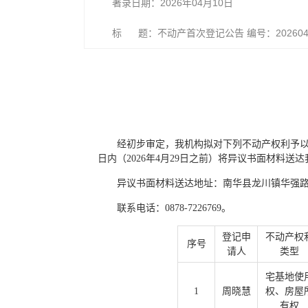
著录日期：2026年04月10日
标 题：不动产首次登记公告 编号：202604
经初步审定，我机构拟对下列不动产权利予
日内（2026年4月29日之前）将异议书面材料
异议书面材料送达地址：南华县龙川镇华强路
联系电话：0878-7226769。
登记申
不动产权
序号
请人
类型
宅基地使
1
周晓慧
权、房屋
有权