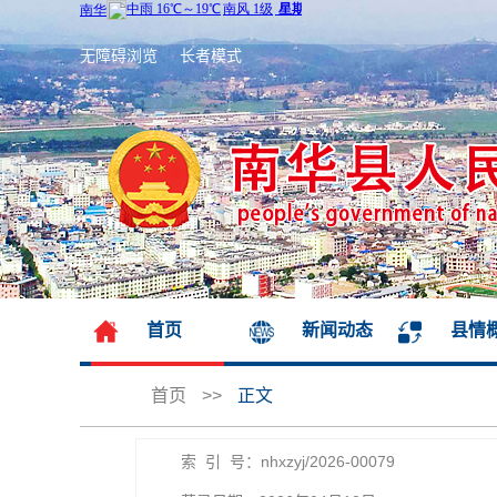
无障碍浏览
长者模式
首页
新闻动态
县情
首页
>>
正文
索 引 号：nhxzyj/2026-00079