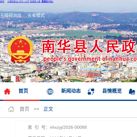
无障碍浏览
长者模式
首页
新闻动态
县情概览
首页
>>
正文
索 引 号：nhxzyj/2026-00088