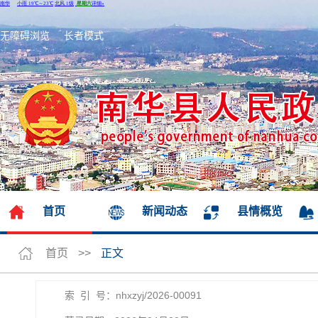
无障碍浏览
长者模式
首页
新闻动态
县情概览
首页
>>
正文
索 引 号：nhxzyj/2026-00091