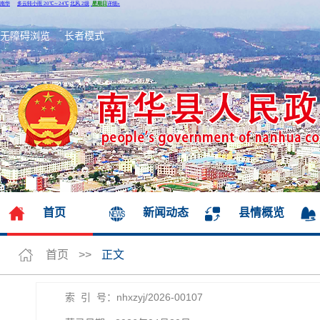
无障碍浏览
长者模式
首页
新闻动态
县情概览
首页
>>
正文
索 引 号：nhxzyj/2026-00107