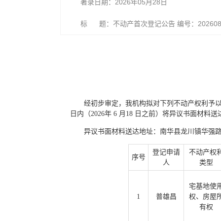
著录日期：2026年05月28日
标 题：不动产首次登记公告 编号：202608
经初步审定，我机构拟对下列不动产权利予
日内（2026年 6 月18 日之前）将异议书面
异议书面材料送达地址：南华县龙川镇华强路与龙
登记申请
不动产权
序号
人
类型
宅基地使
1
普雄昌
权、房屋
有权