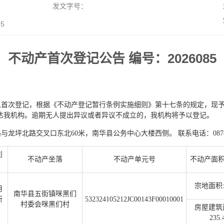
发文字号：
5
不动产首次登记公告 编号：2026085
以首次登记，根据《不动产登记暂行条例实施细则》第十七条的规定，现
材料送达我机构。逾期无人提出异议或者异议不成立的，我机构将予以登记。
坪北路交叉口东北60米，南华县公务中心大楼西侧。 联系电话：0878-7
利
不动产坐落
不动产单元号
不动产面积
宗地面积:1
用
南华县五街镇咪黑们
所
532324105212JC00143F00010001
村委会咪黑们村
房屋建筑
235.