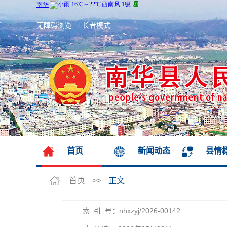
无障碍浏览
长者模式
首页
新闻动态
县情
首页
>>
正文
索 引 号：nhxzyj/2026-00142