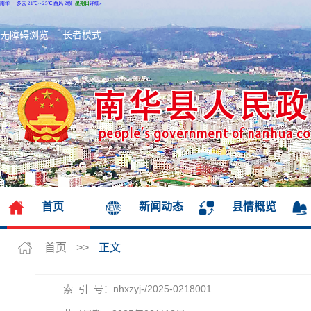
无障碍浏览
长者模式
首页
新闻动态
县情概览
首页
>>
正文
索 引 号：nhxzyj-/2025-0218001