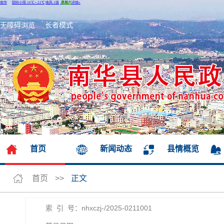
无障碍浏览
长者模式
首页
新闻动态
县情概览
首页
>>
正文
索 引 号：nhxczj-/2025-0211001