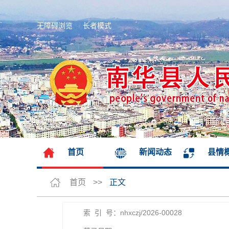
无障碍浏览
长者模式
首页
新闻动态
县情
首页
>>
正文
索 引 号：nhxczj/2026-00028