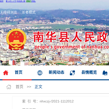
无障碍浏览
长者模式
首页
新闻动态
县情概览
首页
>>
正文
索 引 号：nhxczj-/2021-1112012