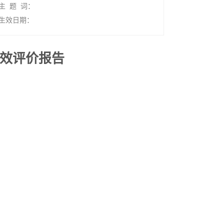
主 题 词：
生效日期：
绩效评价报告