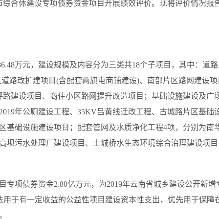
19年城市综合体建设专项债券资金项目开展绩效评价。现将评价情况报
,136.48万元，建设规模及内容分为三类共18个子项目，其中：
区道路改扩建项目(含配套两旗屯商铺建设)、南部片区路网建设
龙坪路建设项目、商住小区路网提升改造项目；基础设施建设及广
019年公厕建设工程、35KV吕黄线迁改工程、古城路片区基
区基础设施建设项目；配套管网及水质净化工程4项，分别为南
高坝污水处理厂建设项目、土城桥水生态环境综合治理建设项目
项目专项债券资金2.80亿万元，为2019年云南省城乡建设公开
金依法用于有一定收益的公益性项目建设资本性支出，优先用于保
。