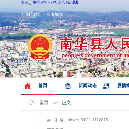
无障碍浏览
长者模式
首页
新闻动态
县情
首页
>>
正文
索 引 号：nhxczj-/2021-1112015