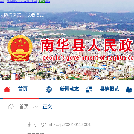
无障碍浏览
长者模式
首页
新闻动态
县情概览
首页
>>
正文
索 引 号：nhxczj-/2022-0112001