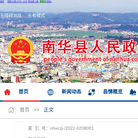
无障碍浏览
长者模式
首页
新闻动态
县情概览
首页
>>
正文
索 引 号：nhxczj-/2022-0208001