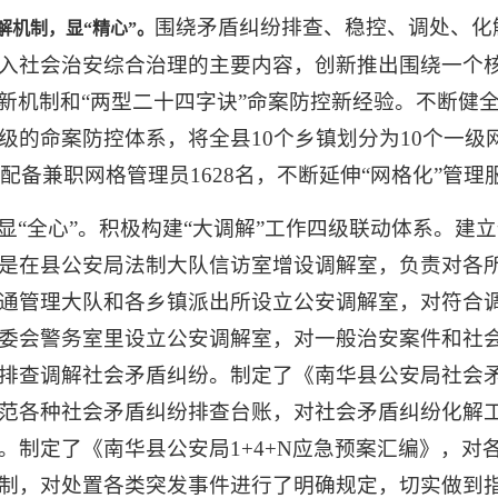
围绕矛盾纠纷排查、稳控、调处、化
解机制，显“精心”。
入社会治安综合治理的主要内容，创新推出围绕一个
防控新机制和“两型二十四字诀”命案防控新经验。不断
的命案防控体系，将全县10个乡镇划分为10个一级网
，配备兼职网格管理员1628名，不断延伸“网格化”管理
显“全心”。积极构建“大调解”工作四级联动体系。建
是在县公安局法制大队信访室增设调解室，负责对各
通管理大队和各乡镇派出所设立公安调解室，对符合
委会警务室里设立公安调解室，对一般治安案件和社
排查调解社会矛盾纠纷。制定了《南华县公安局社会
范各种社会矛盾纠纷排查台账，对社会矛盾纠纷化解
。制定了《南华县公安局1+4+N应急预案汇编》，对
制，对处置各类突发事件进行了明确规定，切实做到