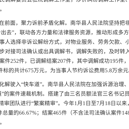
。
在前面，聚力诉前矛盾化解。南华县人民法院坚持把
“分出去”，联动各方力量和法律服务资源，推动形成多
事人选择非诉讼解纷方式，对物业服务、劳务欠款、
步对接司法确认或出具调解书，调解失败的，及时转
252件，已调解结案207件，其中调解成功195件，
件标的共计675万元，为当事人节约诉讼费用5.8万余
化解驶入“快车道”。南华县人民法院在加强诉源治理
道”的案件速裁机制。搭建了由三名员额法官三名书记员
精审团队进行“繁案精审”。今年1月1日至7月18日以来
量的66.67%；结案465件（不含法司法确认案件148
天。