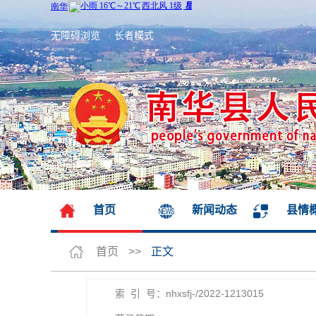
无障碍浏览
长者模式
首页
新闻动态
县情
首页
>>
正文
索 引 号：nhxsfj-/2022-1213015