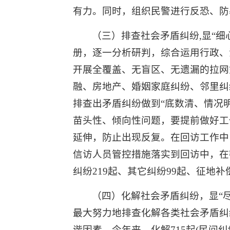
有力。同时，组织民警进行反恐、防
（三）排查社会矛盾纠纷,显“细
册，逐一分析研判，综合运用行政、
开展全覆盖、无盲区、无遗漏的拉网
融、房地产、婚姻家庭纠纷、邻里纠纷
排查出矛盾纠纷做到“底数清、情况明
苗头性、倾向性问题，要提前做好工
延伸，防止出现反复。在回访工作中
信访人员管控措施落实到回访中，在密
纠纷219起、其它纠纷99起、征地补
（四）化解社会矛盾纠纷，显“
最大努力地排查化解各类社会矛盾纠
谐因素，今年来，化解715起(民间纠