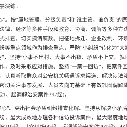
暴演练。
心”。按“属地管理、分级负责”和“谁主管、谁负责”
法律、经济等多种手段和教育、协商、调解等多种方
式排查，切实摸清底数。把征地拆迁、企业改制、环
等重点领域作为排查重点，严防“小纠纷”转化为“大案件
”，坚持“小事不出村、大事不出镇、矛盾不上交、就地
作，及时采取应对措施。坚持“一案一回访”，把案件
，认真听取群众对公安机关畅通诉求渠道、解决涉法
切关注事态发展、人员去向的基础上有效巩固调解成效。
偿1、起调解治安案件397起)，
尽心”。突出社会矛盾纠纷排查化解。坚持从解决小矛
纷，最大成效地办理各种信访投诉案件，最大限度地
纷219起、其它纠纷99起、起调解治安案件397起)，化