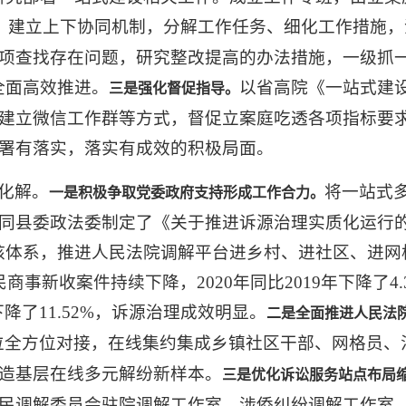
建立上下协同机制，分解工作任务、细化工作措施，
。
项查找存在问题，研究整改提高的办法措施，一级抓一
全面高效推进。
以省高院《一站式建
三是强化督促指导。
建立微信工作群等方式，督促立案庭吃透各项指标要
署有落实，落实有成效的积极局面。
化解。
将一站式
一是积极争取党委政府支持形成工作合力。
同县委政法委制定了《关于推进诉源治理实质化运行的
核体系，推进人民法院调解平台进乡村、进社区、进网格
商事新收案件持续下降，2020年同比2019年下降了4.3
期下降了11.52%，诉源治理成效明显。
二是全面推进人民法院
位全方位对接，在线集约集成乡镇社区干部、网格员、
造基层在线多元解纷新样本。
三是优化诉讼服务站点布局
民调解委员会驻院调解工作室，涉侨纠纷调解工作室