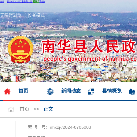
无障碍浏览
长者模式
首页
新闻动态
县情概览
首页
>>
正文
索 引 号：nhxzj-/2024-0705003