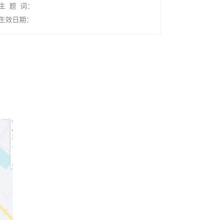
主 题 词：
生效日期：
。