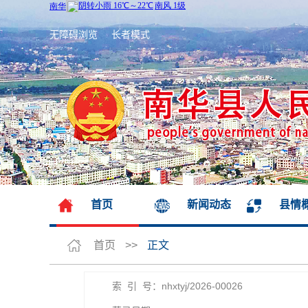
无障碍浏览
长者模式
首页
新闻动态
县情
首页
>>
正文
索 引 号：nhxtyj/2026-00026