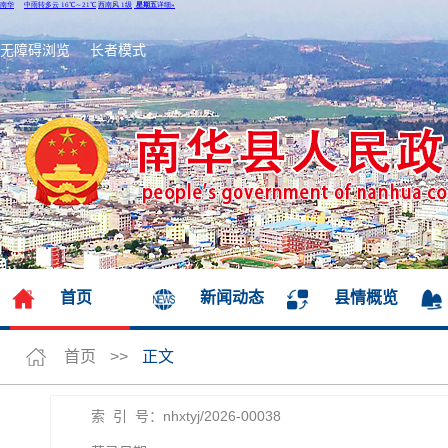
无障碍浏览
长者模式
首页
新闻动态
县情概览
首页
>>
正文
索 引 号：nhxtyj/2026-00038