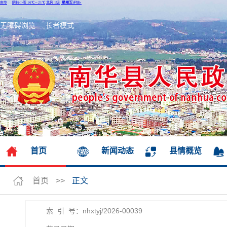
无障碍浏览
长者模式
首页
新闻动态
县情概览
首页
>>
正文
索 引 号：nhxtyj/2026-00039