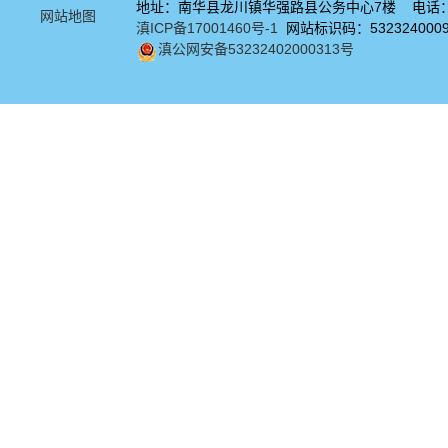
地址：南华县龙川镇华强路县公务中心7楼 电话：08
网站地图
滇ICP备17001460号-1
网站标识码：532324000
滇公网安备53232402000313号