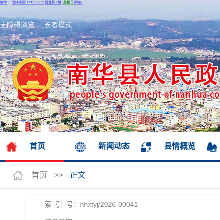
无障碍浏览
长者模式
首页
新闻动态
县情概览
首页
>>
正文
索 引 号：nhxtyj/2026-00041