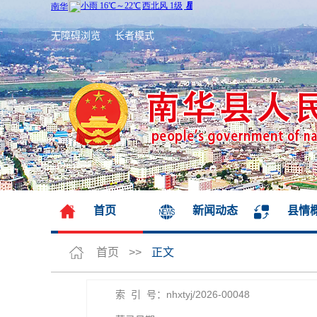
无障碍浏览
长者模式
首页
新闻动态
县情
首页
>>
正文
索 引 号：nhxtyj/2026-00048