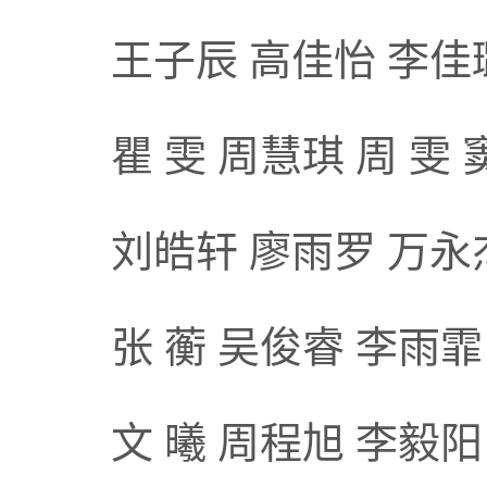
王子辰 高佳怡 李佳
瞿 雯 周慧琪 周 雯
刘皓轩 廖雨罗 万永
张 蘅 吴俊睿 李雨霏
文 曦 周程旭 李毅阳