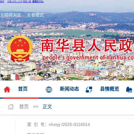
无障碍浏览
长者模式
首页
新闻动态
县情概览
首页
>>
正文
索 引 号：nhxtyj-/2025-0116014