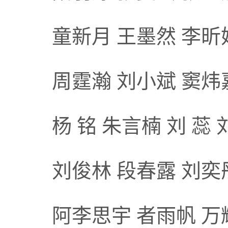
童新月 王墨然 李昕
周霆瀚 刘小斌 窦炜
杨 铭 朱言楠 刘 蕊
刘俊林 段春露 刘奕
阿李思宇 者雨帆 万