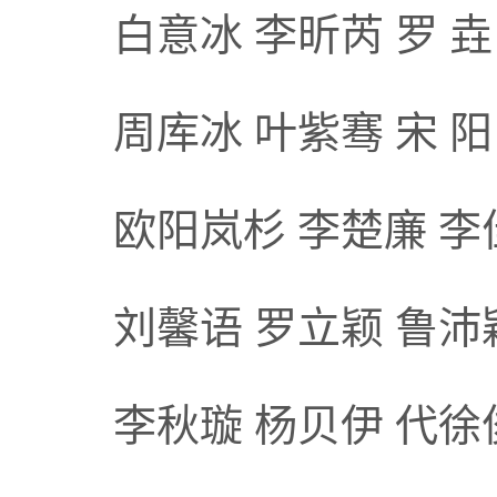
白意冰 李昕芮 罗 垚
周库冰 叶紫骞 宋 阳
欧阳岚杉 李楚廉 李
刘馨语 罗立颖 鲁沛
李秋璇 杨贝伊 代徐