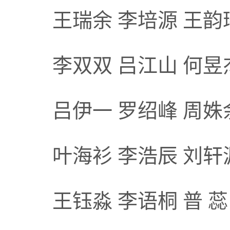
王瑞余 李培源 王韵
李双双 吕江山 何昱杰
吕伊一 罗绍峰 周姝
叶海衫 李浩辰 刘轩
王钰淼 李语桐 普 蕊