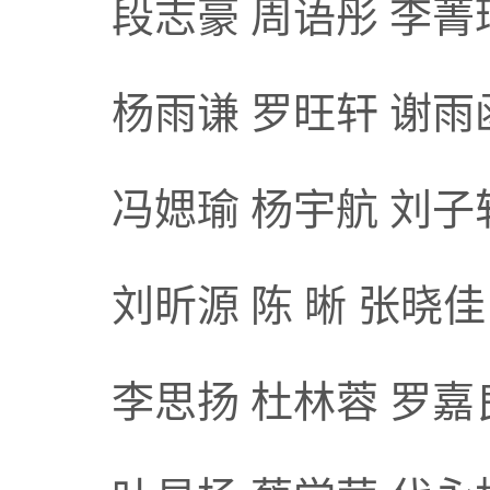
段志豪 周语彤 李菁
杨雨谦 罗旺轩 谢雨函
冯媤瑜 杨宇航 刘子
刘昕源 陈 晰 张晓佳
李思扬 杜林蓉 罗嘉