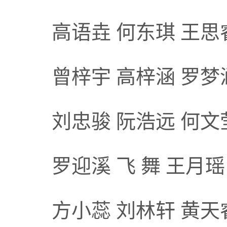
高语垚 何东琪 王思
曾梓宇 高梓涵 罗梦涵
刘忠骏 阮浩远 何文
罗迎溪 飞 舞 王月瑶
方小蕊 刘林轩 黄天