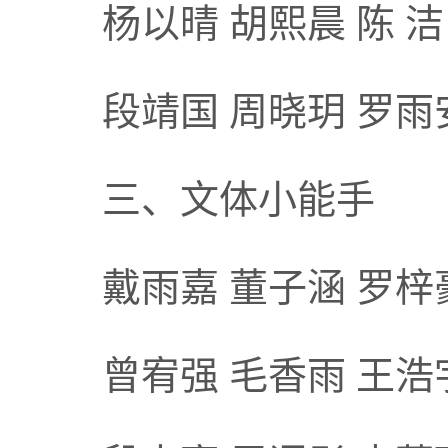
杨以晴 胡熙晨 陈 洁
段靖国 周晓玥 罗雨
三、文体小能手
戴雨嘉 董子涵 罗梓豪
曾宥强 毛香雨 王浩