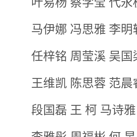
叶易杨 蔡学莹 代永杭
马伊娜 冯思雅 李明
任梓铭 周莹溪 吴国梁
王维凯 陈思蓉 范晨
段国磊 王 柯 马诗雅
李雅彤 周福彬 何 炅