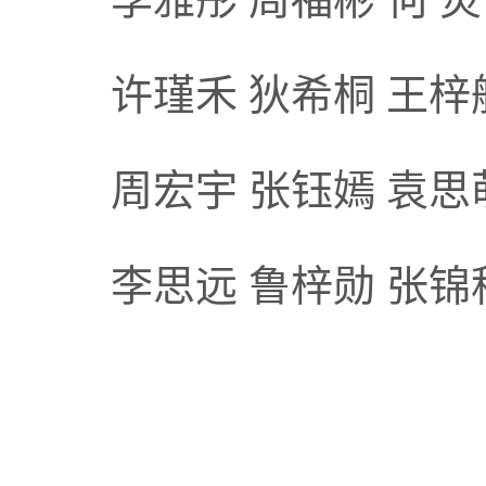
许瑾禾 狄希桐 王梓
周宏宇 张钰嫣 袁思
李思远 鲁梓勋 张锦