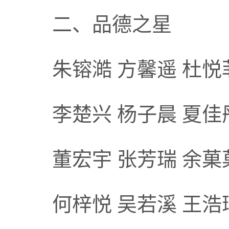
二、品德之星
朱镕澔 方馨遥 杜悦菲
李楚兴 杨子晨 夏佳
董宏宇 张芳瑞 余菓
何梓悦 吴若溪 王浩瑞