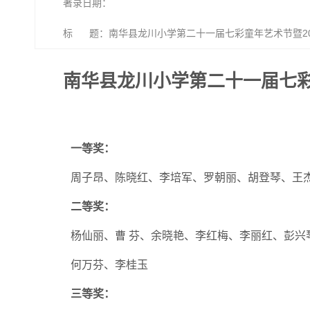
著录日期：
标 题：南华县龙川小学第二十一届七彩童年艺术节暨20
南华县龙川小学第二十一届七彩
一等奖：
周子昂、陈晓红、李培军、罗朝丽、胡登琴、王
二等奖：
杨仙丽、曹 芬、余晓艳、李红梅、李丽红、彭兴
何万芬、李桂玉
三等奖：