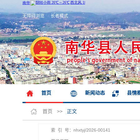
无障碍浏览
长者模式
首页
新闻动态
县情
首页
>>
正文
索 引 号：nhxtyj/2026-00141