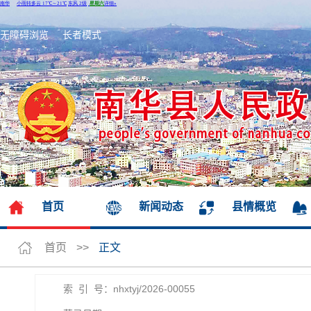
无障碍浏览
长者模式
首页
新闻动态
县情概览
首页
>>
正文
索 引 号：nhxtyj/2026-00055