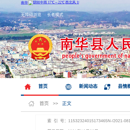
无障碍浏览
长者模式
首页
新闻动态
县情
首页
>>
正文
索 引 号：11532324015173465N-/2021-08