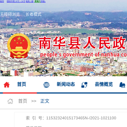
无障碍浏览
长者模式
首页
新闻动态
县情概览
首页
>>
正文
索 引 号：11532324015173465N-/2021-1021100