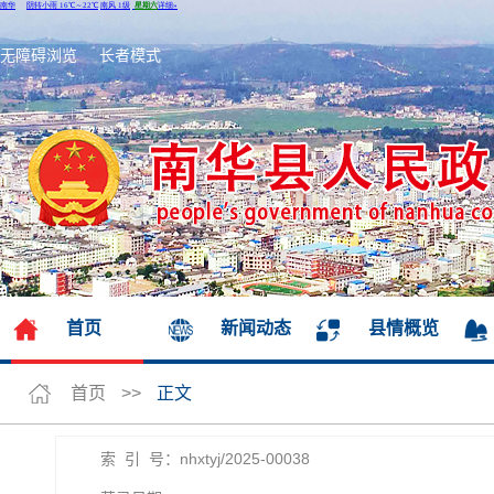
无障碍浏览
长者模式
首页
新闻动态
县情概览
首页
>>
正文
索 引 号：nhxtyj/2025-00038