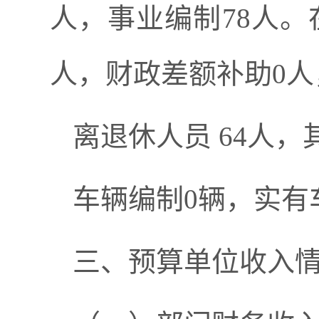
人
，
事业编制
78
人。
人，财政差额补助
0
人
离退休人员
64
人，
车辆编制
0
辆，实有
三、预算单位收入