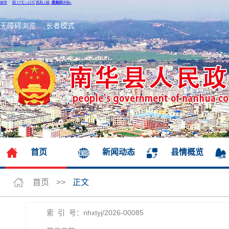
无障碍浏览
长者模式
首页
新闻动态
县情概览
首页
>>
正文
索 引 号：nhxtyj/2026-00085