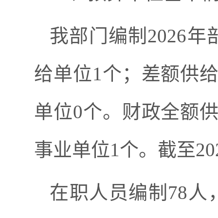
我部门编制
2026
年
给单位
1
个
；
差额供
单位
0
个。财政全额
事业单位
1
个。截至
20
在职人员编制
78
人