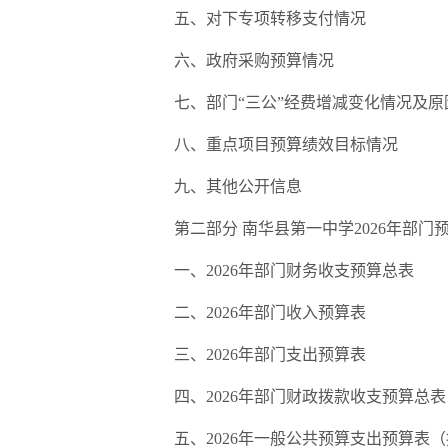
五、
对下专项转移支付情况
六
、政府采购预算情况
七
、部门
“
三公
”
经费增减变化情况及原
八
、重点项目预算绩效目标情况
九
、其他公开信息
第二部分
南华县第一中学
2026
年部门
一、
2026
年部门
财务收支预算总表
二、
2026
年
部门收入
预算
表
三、
2026
年
部门支出
预算
表
四、
2026
年部门
财政拨款收支
预算总
表
五、
2026
年
一般公共预算支出
预算
表
（