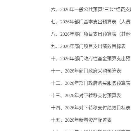
六、
2026
年
一般公共预算
“
三公
”
经费支
七、
2026
年部门
基本支出
预算
表
（人员
八
、
2026
年
部门项目支出预算表（其他
九
、
2026
年部门
项目支出绩效目标表
十、
2026
年部门
政府性基金预算支出
预
十
一
、
2026
年
部门政府采购
预算
表
十二、
2026
年部门
政府购买服务预算表
十
三
、
2026
年
对下转移支付预算表
十
四
、
2026
年
对下转移支付绩效目标表
十五、
2026
年
新增资产配置表