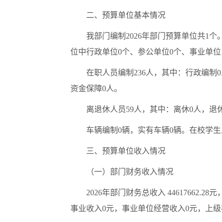
二、预算单位基本情况
我部门编制
2026
年部门预算单位共
1
个
位中行政单位
0
个、参公单位
0
个、事业单位
在职人员编制
2
3
6
人，其中：行政编制
0
资金保障
0
人。
离退休人员
5
9
人，其中：离休
0
人，退
车辆编制
0
辆，实有车辆
0
辆。在校学生
三、预算单位收入情况
（一）部门财务收入情况
2026
年部门财务总收入
44617662.28
元
事业收入
0
元，事业单位经营收入
0
元，上级