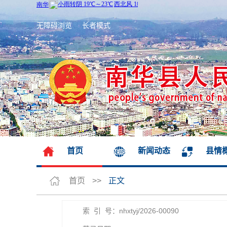
无障碍浏览
长者模式
首页
新闻动态
县情
首页
>>
正文
索 引 号：nhxtyj/2026-00090