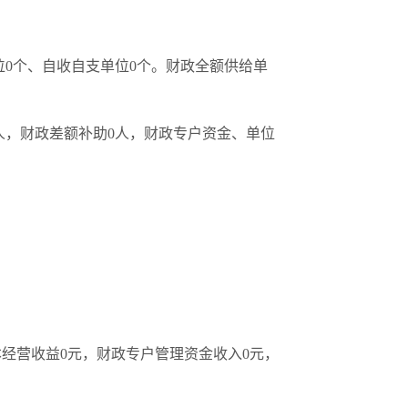
位
0
个、自收自支单位
0
个。财政全额供给单
人，财政差额补助
0
人，财政专户资金、单位
本经营收益
0
元，
财政专户管理资金收入
0
元
，