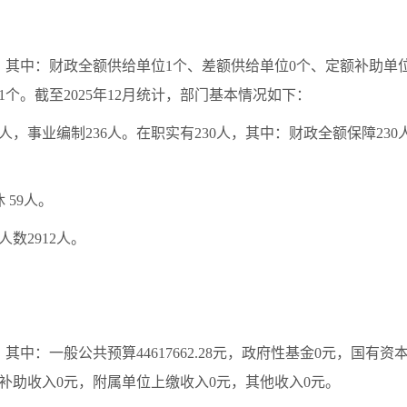
。其中：财政全额供给单位
1
个、差额供给单位
0
个、定额补助单
1
个。截至
202
5
年
12
月统计，部门基本情况如下：
人，事业编制
2
36
人。在职实有
2
30
人，其中：财政全额保障
230
休
5
9
人。
人数
2
912
人。
，其中：一般公共预算
44617662.28
元，政府性基金
0
元，国有资
补助收入
0
元，附属单位上缴收入
0
元，其他收入
0
元。