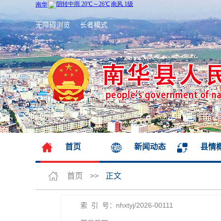
无障碍浏览
长者模式
首页
新闻动态
县情
首页
>>
正文
索 引 号：nhxtyj/2026-00111