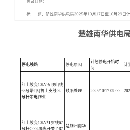
著录日期：
标 题：楚雄南华供电局2025年10月17日至10月29日
楚雄南华供电局2
计划停电开始时
停电线路
停电原因
计
间
红土坡变10kV五顶山线
63号塔T阿鲁土支线04
缺陷处理
2025/10/17 09:00
202
号杆带电作业
红土坡变10kV红罗线67
楚雄州南华
号杆G004隔离开关至87