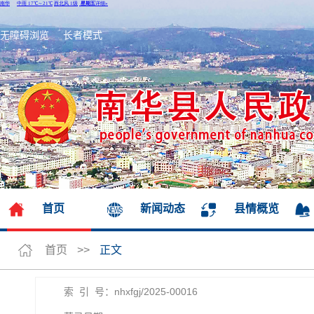
无障碍浏览
长者模式
首页
新闻动态
县情概览
首页
>>
正文
索 引 号：nhxfgj/2025-00016