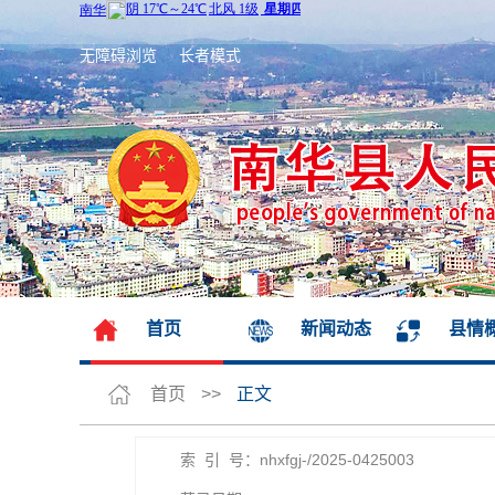
无障碍浏览
长者模式
首页
新闻动态
县情
首页
>>
正文
索 引 号：nhxfgj-/2025-0425003