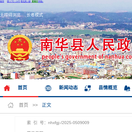
无障碍浏览
长者模式
首页
新闻动态
县情概览
首页
>>
正文
索 引 号：nhxfgj-/2025-0509009