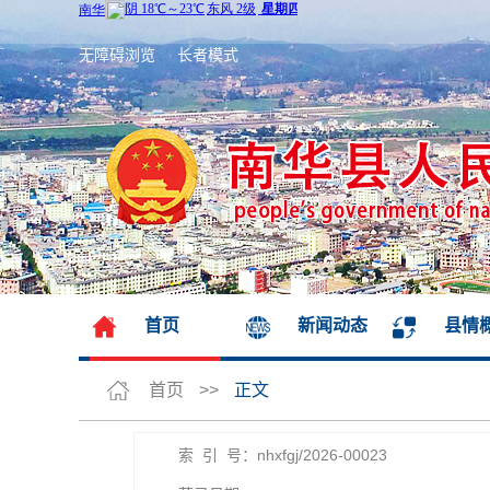
无障碍浏览
长者模式
首页
新闻动态
县情
首页
>>
正文
索 引 号：nhxfgj/2026-00023