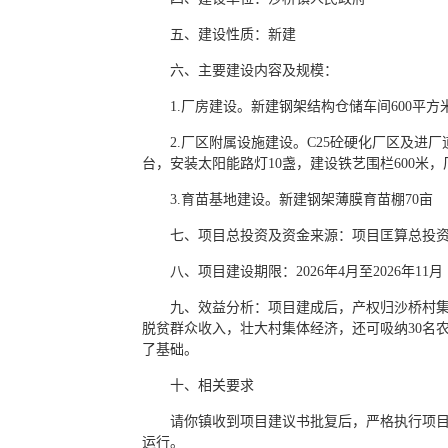
五、建设性质：新建
六、主要建设内容及规模：
1.厂房建设。新建钢架结构仓储车间600平方
2.厂区附属设施建设。C25砼硬化厂区及进厂道
台，安装太阳能路灯10盏，建设铁艺围栏600米
3.育苗基地建设。新建钢架薄膜育苗棚70亩
七、项目总投资及资金来源：项目匡算总投资93
八、项目建设期限：2026年4月至2026年11月
九、效益分析：项目建成后，产权归沙桥村集
脱贫群众收入，壮大村集体经济，还可吸纳30名
了基础。
十、相关要求
请你镇收到项目建议书批复后，严格执行项
运行。