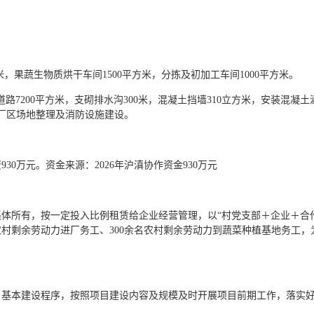
米，果蔬生物质烘干车间1500平方米，分拣及初加工车间1000平方米。
路7200平方米，支砌排水沟300米，混凝土挡墙310立方米，安装混凝土涵
，厂区场地整理及消防设施建设。
0万元。资金来源：2026年沪滇协作资金930万元
体所有，按一定投入比例租赁给企业经营管理，以“村党支部＋企业＋合
农村剩余劳动力进厂务工、300余名农村剩余劳动力到蔬菜种植基地务工
目基本建设程序，按照项目建设内容及规模及时开展项目前期工作，落实