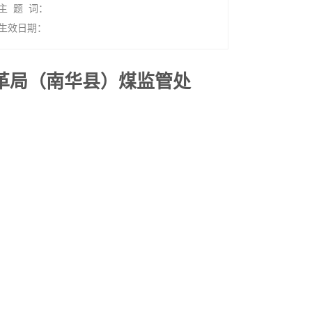
主 题 词：
生效日期：
革局（南华县）煤监管处