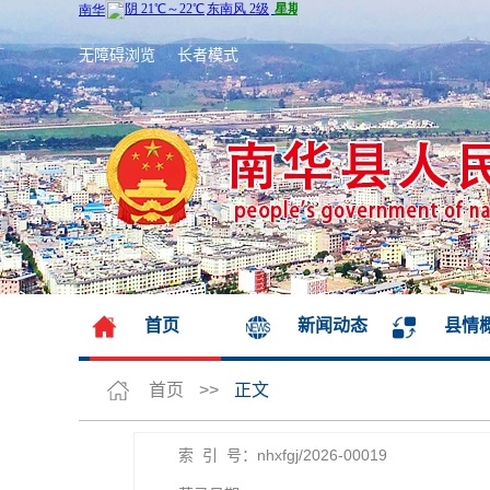
无障碍浏览
长者模式
首页
新闻动态
县情
首页
>>
正文
索 引 号：nhxfgj/2026-00019