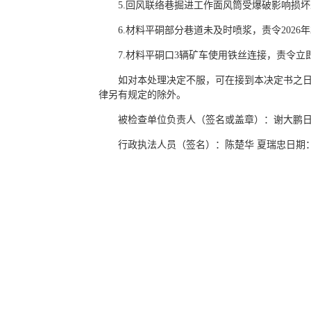
5.回风联络巷掘进工作面风筒受爆破影响损坏
6.材料平硐部分巷道未及时喷浆，责令2026年
7.材料平硐口3辆矿车使用铁丝连接，责令立
如对本处理决定不服，可在接到本决定书之日
律另有规定的除外。
被检查单位负责人（签名或盖章）：谢大鹏日期：
行政执法人员（签名）：陈楚华 夏瑞忠日期：2