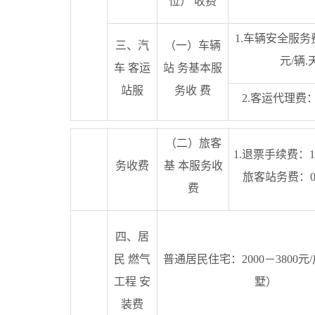
位） 收费
1.车辆安全服务费
三、汽
（一）车辆
元/辆.
车 客运
站 务基本服
站服
务收 费
2.客运代理费：
（二）旅客
1.退票手续费：10
务收费
基 本服务收
旅客站务费：0.
费
四、居
民 燃气
普通居民住宅：2000－3800元
工程 安
墅）
装费