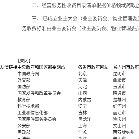
二、经营服务性收费目录清单根据价格领域简政
三、 已成立业主大会（业主委员会、物业管理
务收费标准由业主委员会（业主委员会、物业管理委
【关闭】
友情链接
中央政府和国家部委网站
各省市政府网站
省内州市政府
中国政府网
北京
昆明市
外交部
天津
曲靖市
国防部
河北
玉溪市
国家发展和改革委员会
山西
昭通市
教育部
内蒙古
楚雄州
科学技术部
辽宁
红河州
工业和信息化部
吉林
丽江市
国家民族事务委员会
黑龙江
迪庆州
公安部
上海
文山州
民政部
江苏
西双版纳州
司法部
浙江
普洱市