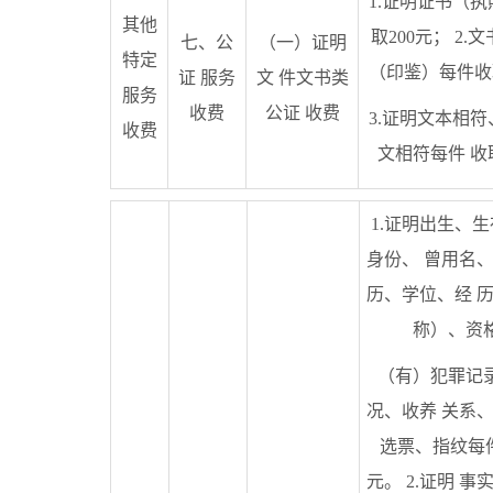
1.证明证书（
其他
取200元； 2.
七、公
（一）证明
特定
（印鉴）每件收取
证 服务
文 件文书类
服务
收费
公证 收费
3.证明文本相
收费
文相符每件 收
1.证明出生、
身份、 曾用名
历、学位、经 
称）、资
（有）犯罪记
况、收养 关系
选票、指纹每件
元。 2.证明 