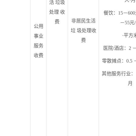
人·月
活 垃圾
处理 收
餐饮：15－600
非居民生活
费
－55元
公用
垃 圾处理收
·平方
事业
费
服务
医院/酒店：2 －
收费
零散摊点：0.5 
其他服务行业：15
月