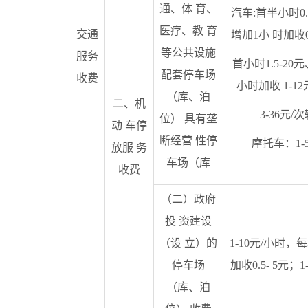
通、体 育、
汽车:首半小时0.
医疗、教 育
交通
增加1小 时加收0
等公共设施
服务
首小时1.5-20
配套停车场
收费
小时加收 1-1
（库、泊
二、机
3-36元/
位） 具有垄
动 车停
断经营 性停
摩托车：1-
放服 务
车场（库
收费
（二）政府
投 资建设
（设 立）的
1-10元/小时，
停车场
加收0.5- 5元；1
（库、泊