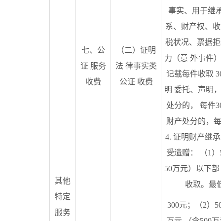
事实、用于继承
系、财产权、收
税状况、票据拒
七、公
（二）证明
力（意 外事件
证 服务
法 律事实类
记载每件收取 30
收费
公证 收费
明 委托、声明
处分的， 每件3
财产处分的，每 
4. 证明财产继
受遗赠： （1）
50万元）以下部 
其他
收取。最
特定
300元；（2）5
服务
万元 （含500