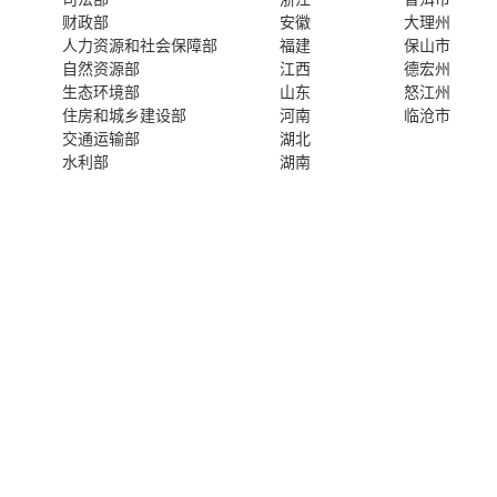
财政部
安徽
大理州
人力资源和社会保障部
福建
保山市
自然资源部
江西
德宏州
生态环境部
山东
怒江州
住房和城乡建设部
河南
临沧市
交通运输部
湖北
水利部
湖南
农业农村部
广东
商务部
广西
文化和旅游部
海南
国家卫生健康委员会
重庆
退役军人事务部
四川
应急管理部
贵州
中国人民银行
云南
审计署
西藏
国家语言文字工作委员会
陕西
国家航天局
甘肃
国家原子能机构
青海
国家核安全局
宁夏
国务院国有资产监督管理委员会
新疆
海关总署
香港