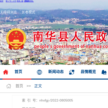
无障碍浏览
长者模式
首页
新闻动态
县情概览
首页
>>
正文
索 引 号：nhxfgj-/2022-0805005