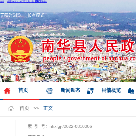
无障碍浏览
长者模式
首页
新闻动态
县情概览
首页
>>
正文
索 引 号：nhxfgj-/2022-0810006