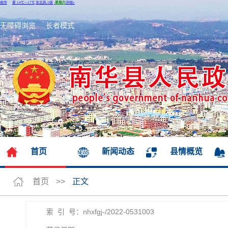
无障碍浏览
长者模式
首页
新闻动态
县情概览
首页
>>
正文
索 引 号：nhxfgj-/2022-0531003