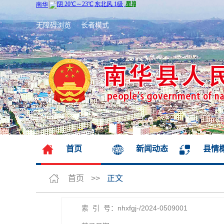
无障碍浏览
长者模式
首页
新闻动态
县情
首页
>>
正文
索 引 号：nhxfgj-/2024-0509001