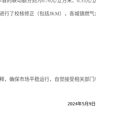
动额分别为0.76元/立方米、0.55元/立方米和0.86元/立
行了校核修正（包括JKM），各城镇燃气企业无须就JKM与
释，确保市场平稳运行，自觉接受相关部门和社会监督。
2024年5月9日