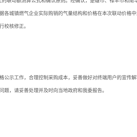
规定的联动额测算公式和确认原则。经确认，楚雄市、禄丰市和南华县的联
据各城镇燃气企业实际购销的气量结构和价格在本次联动价格中进
行校核修正。
格公示工作，合理控制采购成本，妥善做好对终端用户的宣传解
问题，请妥善处理并及时向当地政府和我委报告。