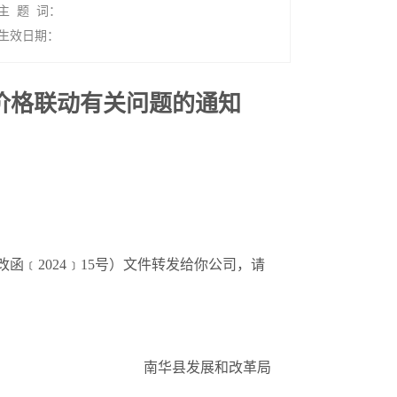
主 题 词：
生效日期：
游价格联动有关问题的通知
函﹝2024﹞15号）文件转发给你公司，请
南华县发展和改革局