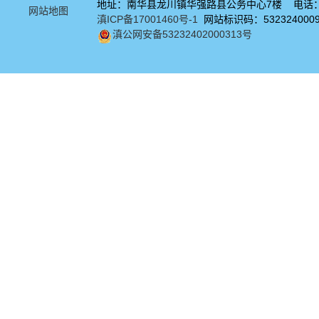
地址：南华县龙川镇华强路县公务中心7楼 电话：08
网站地图
滇ICP备17001460号-1
网站标识码：532324000
滇公网安备53232402000313号