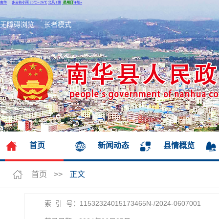
无障碍浏览
长者模式
首页
新闻动态
县情概览
首页
>>
正文
索 引 号：11532324015173465N-/2024-0607001