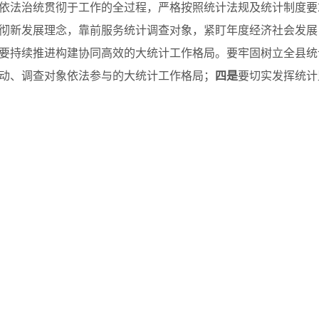
依法治统贯彻于工作的全过程，严格按照统计法规及统计制度要
彻新发展理念，靠前服务统计调查对象，紧盯年度经济社会发展
要持续推进构建协同高效的大统计工作格局。要牢固树立全县统
动、调查对象依法参与的大统计工作格局；
四是
要切实发挥统计
作用，提升统计监督效能；五是要推动统计各项工作提标提质。
在经常，以过硬本领展现新作为，牢固树立“今天再晚也是早、明天
把抓落实作为主要的工作方式，推动统计各项工作提标提质。
责人，县级各机关事业单位分管领导和县统计局领导班子成员共计
各省市政府网站
省内州市政府网站