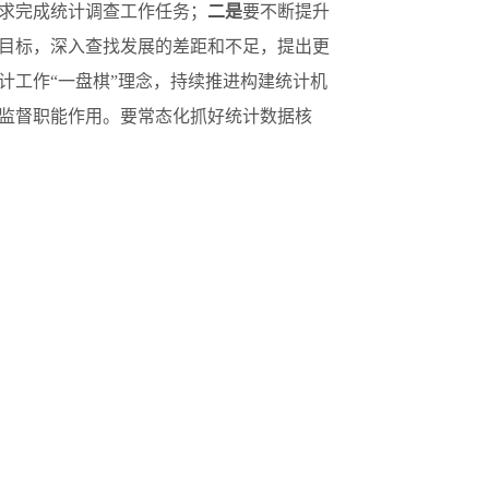
求完成统计调查工作任务；
二是
要不断提升
目标，深入查找发展的差距和不足，提出更
计工作“一盘棋”理念，持续推进构建统计机
监督职能作用。要常态化抓好统计数据核
要按照“主动想、扎实干、看效果”的抓工作
再早也是晚”的效率意识，推进落实“三法三
96人，参加会议。
全国自治州政府网站