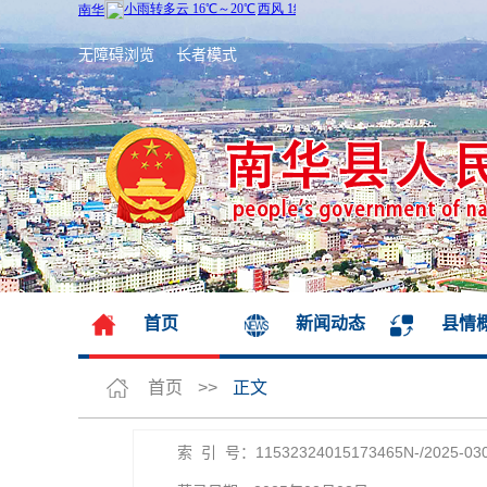
无障碍浏览
长者模式
首页
新闻动态
县情
首页
>>
正文
索 引 号：11532324015173465N-/2025-03