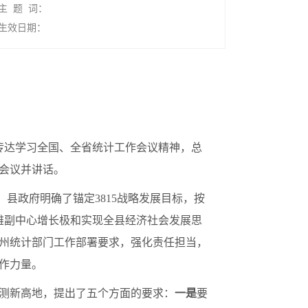
主 题 词：
生效日期：
志传达学习全国、全省统计工作会议精神，总
席会议并讲话。
委、县政府明确了锚定3815战略发展目标，按
群楚雄副中心增长极和实现全县经济社会发展思
州统计部门工作部署要求，强化责任担当，
作力量。
监测新高地，提出了五个方面的要求：
一是
要