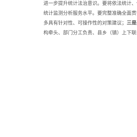
进一步提升统计法治意识。要将依法统计、
统计监测分析服务水平。要完整准确全面贯
多具有针对性、可操作性的对策建议；
三是
构牵头、部门分工负责、县乡（镇）上下联
查，夯实统计基层基础，发挥统计监督职能
“三部曲”要求，将功夫花在平常、工作做
化”“七天工作法”“三单制”等工作机制，
全县10乡镇分管领导、经济发展办负
【关闭】
友情链接
中央政府和国家部委网站