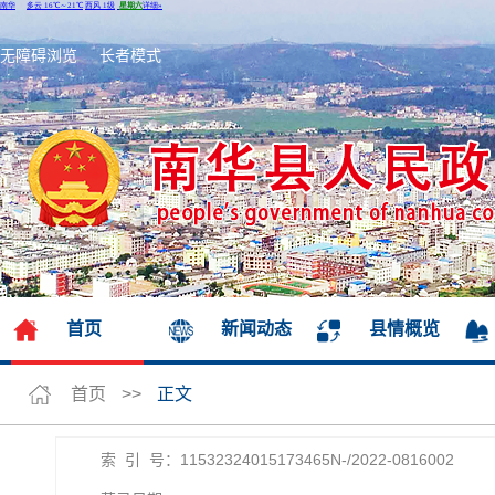
无障碍浏览
长者模式
首页
新闻动态
县情概览
首页
>>
正文
索 引 号：11532324015173465N-/2022-0816002