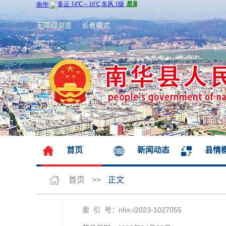
无障碍浏览
长者模式
首页
新闻动态
县情
首页
>>
正文
索 引 号：nhx-/2023-1027055