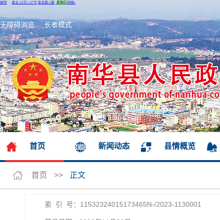
无障碍浏览
长者模式
首页
新闻动态
县情概览
首页
>>
正文
索 引 号：11532324015173465N-/2023-1130001