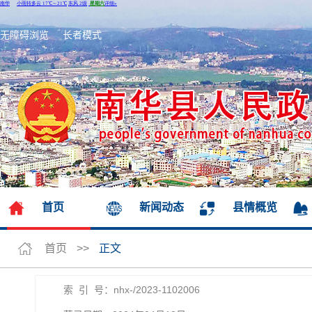
无障碍浏览
长者模式
首页
新闻动态
县情概览
首页
>>
正文
索 引 号：nhx-/2023-1102006