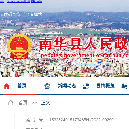
无障碍浏览
长者模式
首页
新闻动态
县情概览
首页
>>
正文
索 引 号：11532324015173465N-/2022-0929011