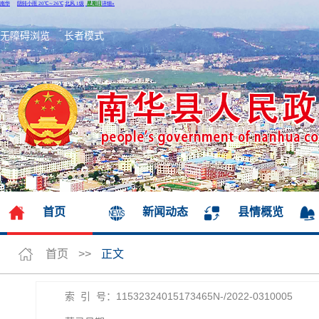
无障碍浏览
长者模式
首页
新闻动态
县情概览
首页
>>
正文
索 引 号：11532324015173465N-/2022-0310005