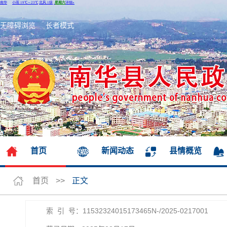
无障碍浏览
长者模式
首页
新闻动态
县情概览
首页
>>
正文
索 引 号：11532324015173465N-/2025-0217001