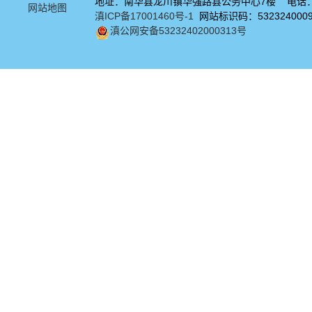
地址：南华县龙川镇华强路县公务中心7楼 电话：08
网站地图
滇ICP备17001460号-1
网站标识码：532324000
滇公网安备53232402000313号