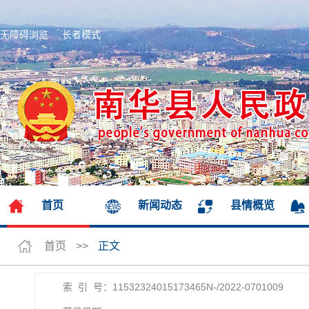
无障碍浏览
长者模式
首页
新闻动态
县情概览
首页
>>
正文
索 引 号：11532324015173465N-/2022-0701009